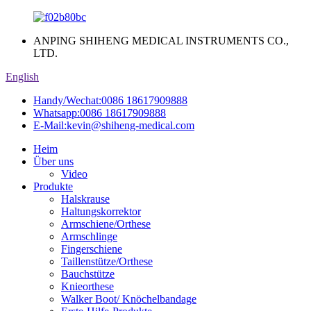
ANPING SHIHENG MEDICAL INSTRUMENTS CO.,
LTD.
English
Handy/Wechat:
0086 18617909888
Whatsapp:
0086 18617909888
E-Mail:
kevin@shiheng-medical.com
Heim
Über uns
Video
Produkte
Halskrause
Haltungskorrektor
Armschiene/Orthese
Armschlinge
Fingerschiene
Taillenstütze/Orthese
Bauchstütze
Knieorthese
Walker Boot/ Knöchelbandage