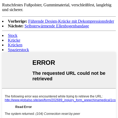
Rutschfestes Fußpolster, Gummimaterial, verschleißfest, langlebig
und sicherer.
Vorherige:
Führende Design-Krücke mit Dekompressionsfeder
Nächste:
Selbsterwärmende Ellenbogenbandage
Stock
Krücke
Krücken
Spazierstock