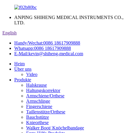
ANPING SHIHENG MEDICAL INSTRUMENTS CO.,
LTD.
English
Handy/Wechat:
0086 18617909888
Whatsapp:
0086 18617909888
E-Mail:
kevin@shiheng-medical.com
Heim
Über uns
Video
Produkte
Halskrause
Haltungskorrektor
Armschiene/Orthese
Armschlinge
Fingerschiene
Taillenstütze/Orthese
Bauchstütze
Knieorthese
Walker Boot/ Knöchelbandage