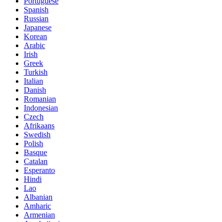
Portuguese
Spanish
Russian
Japanese
Korean
Arabic
Irish
Greek
Turkish
Italian
Danish
Romanian
Indonesian
Czech
Afrikaans
Swedish
Polish
Basque
Catalan
Esperanto
Hindi
Lao
Albanian
Amharic
Armenian