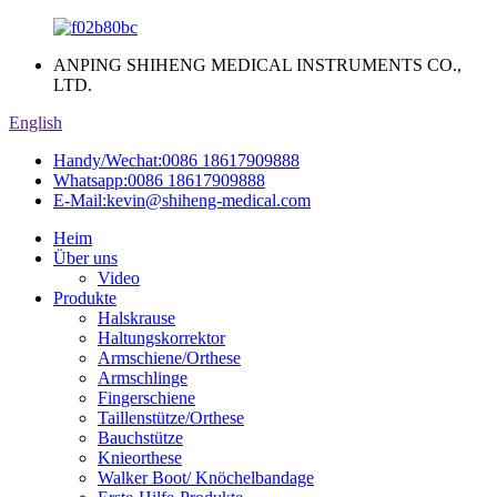
ANPING SHIHENG MEDICAL INSTRUMENTS CO.,
LTD.
English
Handy/Wechat:
0086 18617909888
Whatsapp:
0086 18617909888
E-Mail:
kevin@shiheng-medical.com
Heim
Über uns
Video
Produkte
Halskrause
Haltungskorrektor
Armschiene/Orthese
Armschlinge
Fingerschiene
Taillenstütze/Orthese
Bauchstütze
Knieorthese
Walker Boot/ Knöchelbandage