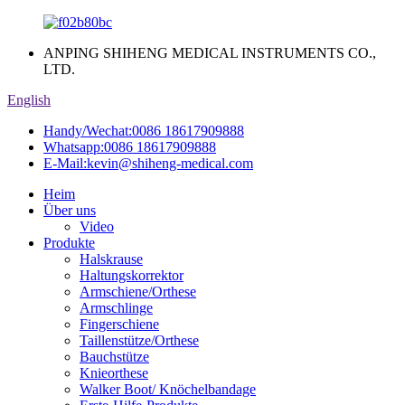
ANPING SHIHENG MEDICAL INSTRUMENTS CO.,
LTD.
English
Handy/Wechat:
0086 18617909888
Whatsapp:
0086 18617909888
E-Mail:
kevin@shiheng-medical.com
Heim
Über uns
Video
Produkte
Halskrause
Haltungskorrektor
Armschiene/Orthese
Armschlinge
Fingerschiene
Taillenstütze/Orthese
Bauchstütze
Knieorthese
Walker Boot/ Knöchelbandage