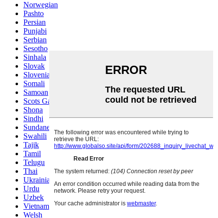
Norwegian
Pashto
Persian
Punjabi
Serbian
Sesotho
Sinhala
Slovak
Slovenian
Somali
Samoan
Scots Gaelic
Shona
Sindhi
Sundanese
Swahili
Tajik
Tamil
Telugu
Thai
Ukrainian
Urdu
Uzbek
Vietnamese
Welsh