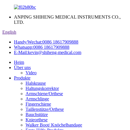
ANPING SHIHENG MEDICAL INSTRUMENTS CO.,
LTD.
English
Handy/Wechat:
0086 18617909888
Whatsapp:
0086 18617909888
E-Mail:
kevin@shiheng-medical.com
Heim
Über uns
Video
Produkte
Halskrause
Haltungskorrektor
Armschiene/Orthese
Armschlinge
Fingerschiene
Taillenstütze/Orthese
Bauchstütze
Knieorthese
Walker Boot/ Knöchelbandage