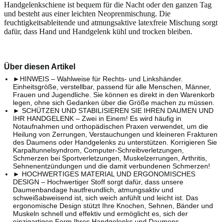
Handgelenkschiene ist bequem für die Nacht oder den ganzen Tag
und besteht aus einer leichten Neoprenmischung. Die
feuchtigkeitsableitende und atmungsaktive latexfreie Mischung sorgt
dafür, dass Hand und Handgelenk kühl und trocken bleiben.
Über diesen Artikel
►HINWEIS – Wahlweise für Rechts- und Linkshänder.
Einheitsgröße, verstellbar, passend für alle Menschen, Männer,
Frauen und Jugendliche. Sie können es direkt in den Warenkorb
legen, ohne sich Gedanken über die Größe machen zu müssen.
► SCHÜTZEN UND STABILISIEREN SIE IHREN DAUMEN UND
IHR HANDGELENK – Zwei in Einem! Es wird häufig in
Notaufnahmen und orthopädischen Praxen verwendet, um die
Heilung von Zerrungen, Verstauchungen und kleineren Frakturen
des Daumens oder Handgelenks zu unterstützen. Korrigieren Sie
Karpaltunnelsyndrom, Computer-Schreibverletzungen,
Schmerzen bei Sportverletzungen, Muskelzerrungen, Arthritis,
Sehnenentzündungen und die damit verbundenen Schmerzen!
► HOCHWERTIGES MATERIAL UND ERGONOMISCHES
DESIGN – Hochwertiger Stoff sorgt dafür, dass unsere
Daumenbandage hautfreundlich, atmungsaktiv und
schweißabweisend ist, sich weich anfühlt und leicht ist. Das
ergonomische Design stützt Ihre Knochen, Sehnen, Bänder und
Muskeln schnell und effektiv und ermöglicht es, sich der
einzigartigen Form Ihres Handgelenks und Daumens