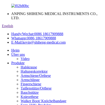
ANPING SHIHENG MEDICAL INSTRUMENTS CO.,
LTD.
English
Handy/Wechat:
0086 18617909888
Whatsapp:
0086 18617909888
E-Mail:
kevin@shiheng-medical.com
Heim
Über uns
Video
Produkte
Halskrause
Haltungskorrektor
Armschiene/Orthese
Armschlinge
Fingerschiene
Taillenstütze/Orthese
Bauchstütze
Knieorthese
Walker Boot/ Knöchelbandage