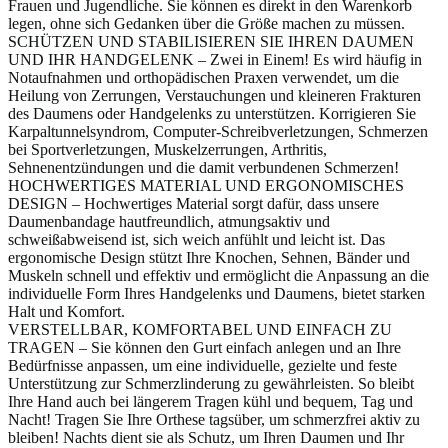
Frauen und Jugendliche. Sie können es direkt in den Warenkorb
legen, ohne sich Gedanken über die Größe machen zu müssen.
SCHÜTZEN UND STABILISIEREN SIE IHREN DAUMEN
UND IHR HANDGELENK – Zwei in Einem! Es wird häufig in
Notaufnahmen und orthopädischen Praxen verwendet, um die
Heilung von Zerrungen, Verstauchungen und kleineren Frakturen
des Daumens oder Handgelenks zu unterstützen. Korrigieren Sie
Karpaltunnelsyndrom, Computer-Schreibverletzungen, Schmerzen
bei Sportverletzungen, Muskelzerrungen, Arthritis,
Sehnenentzündungen und die damit verbundenen Schmerzen!
HOCHWERTIGES MATERIAL UND ERGONOMISCHES
DESIGN – Hochwertiges Material sorgt dafür, dass unsere
Daumenbandage hautfreundlich, atmungsaktiv und
schweißabweisend ist, sich weich anfühlt und leicht ist. Das
ergonomische Design stützt Ihre Knochen, Sehnen, Bänder und
Muskeln schnell und effektiv und ermöglicht die Anpassung an die
individuelle Form Ihres Handgelenks und Daumens, bietet starken
Halt und Komfort.
VERSTELLBAR, KOMFORTABEL UND EINFACH ZU
TRAGEN – Sie können den Gurt einfach anlegen und an Ihre
Bedürfnisse anpassen, um eine individuelle, gezielte und feste
Unterstützung zur Schmerzlinderung zu gewährleisten. So bleibt
Ihre Hand auch bei längerem Tragen kühl und bequem, Tag und
Nacht! Tragen Sie Ihre Orthese tagsüber, um schmerzfrei aktiv zu
bleiben! Nachts dient sie als Schutz, um Ihren Daumen und Ihr